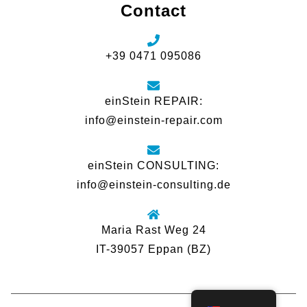
Contact
+39 0471 095086
einStein REPAIR:
info@einstein-repair.com
einStein CONSULTING:
info@einstein-consulting.de
Maria Rast Weg 24
IT-39057 Eppan (BZ)