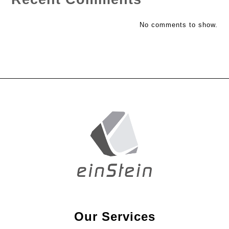
No comments to show.
Our Services