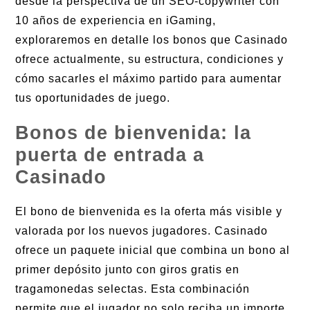
desde la perspectiva de un SEO-copywriter con
10 años de experiencia en iGaming,
exploraremos en detalle los bonos que Casinado
ofrece actualmente, su estructura, condiciones y
cómo sacarles el máximo partido para aumentar
tus oportunidades de juego.
Bonos de bienvenida: la
puerta de entrada a
Casinado
El bono de bienvenida es la oferta más visible y
valorada por los nuevos jugadores. Casinado
ofrece un paquete inicial que combina un bono al
primer depósito junto con giros gratis en
tragamonedas selectas. Esta combinación
permite que el jugador no solo reciba un importe