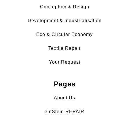
Conception & Design
Development & Industrialisation
Eco & Circular Economy
Textile Repair
Your Request
Pages
About Us
einStein REPAIR