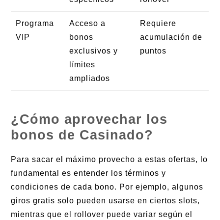
Programa
Acceso a
Requiere
VIP
bonos
acumulación de
exclusivos y
puntos
límites
ampliados
¿Cómo aprovechar los
bonos de Casinado?
Para sacar el máximo provecho a estas ofertas, lo
fundamental es entender los términos y
condiciones de cada bono. Por ejemplo, algunos
giros gratis solo pueden usarse en ciertos slots,
mientras que el rollover puede variar según el