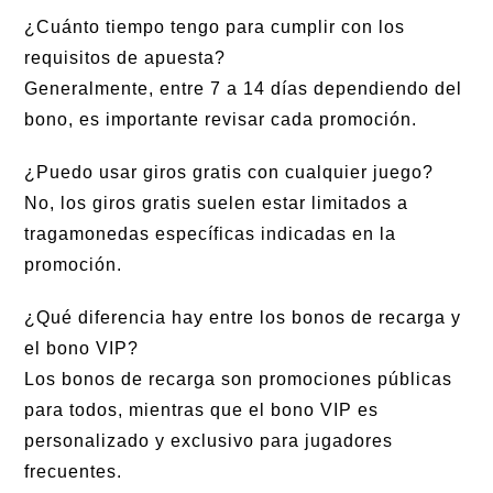
¿Cuánto tiempo tengo para cumplir con los
requisitos de apuesta?
Generalmente, entre 7 a 14 días dependiendo del
bono, es importante revisar cada promoción.
¿Puedo usar giros gratis con cualquier juego?
No, los giros gratis suelen estar limitados a
tragamonedas específicas indicadas en la
promoción.
¿Qué diferencia hay entre los bonos de recarga y
el bono VIP?
Los bonos de recarga son promociones públicas
para todos, mientras que el bono VIP es
personalizado y exclusivo para jugadores
frecuentes.