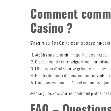
Comment comme
Casino ?
S’inscrire sur Toto Casino est un processus rapide et
Accédez au site officiel :
https://totocasino.app
.
Créez un compte en renseignant vos informations 
Effectuez un dépôt sécurisé grâce aux multiples m
Profitez des bonus de bienvenue pour maximiser v
Choisissez vos jeux préférés et commencez à joue
Avec ce guide, vous pourrez rapidement profiter de to
FAQ – Question