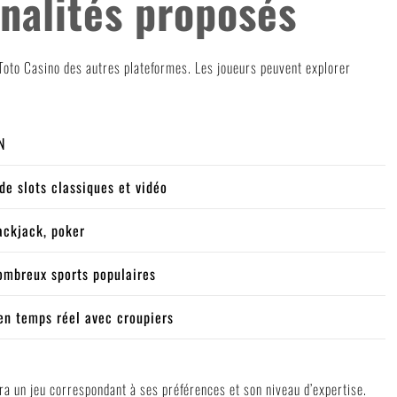
nnalités proposés
e Toto Casino des autres plateformes. Les joueurs peuvent explorer
N
de slots classiques et vidéo
ackjack, poker
ombreux sports populaires
en temps réel avec croupiers
era un jeu correspondant à ses préférences et son niveau d’expertise.