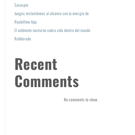
Savaspin
Juegos instantáneos al alcance con la energía de
Roulettino App
El ambiente nocturno cobra vida dentro del mundo
Rolldorado
Recent
Comments
No comments to show.