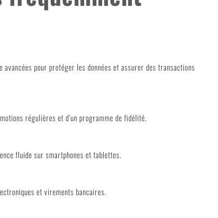
age avancées pour protéger les données et assurer des transactions
omotions régulières et d’un programme de fidélité.
ence fluide sur smartphones et tablettes.
électroniques et virements bancaires.