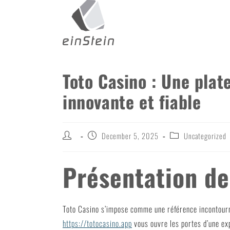
Toto Casino : Une plat
innovante et fiable
December 5, 2025
Uncategorized
Présentation de
Toto Casino s’impose comme une référence incontourna
https://totocasino.app
vous ouvre les portes d’une exp