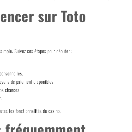
ncer sur Toto
 simple. Suivez ces étapes pour débuter :
personnelles.
oyens de paiement disponibles.
os chances.
r.
utes les fonctionnalités du casino.
s fréquemment