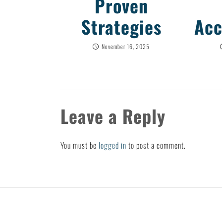
Proven
Strategies
Acc
November 16, 2025
Leave a Reply
You must be
logged in
to post a comment.