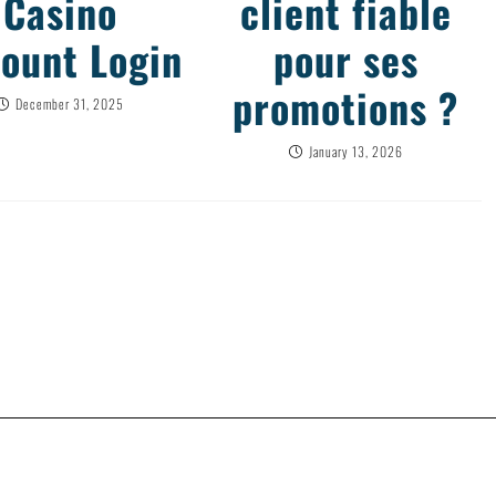
Casino
client fiable
ount Login
pour ses
promotions ?
December 31, 2025
January 13, 2026