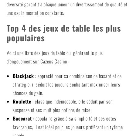
diversité garantit à chaque joueur un divertissement de qualité et
une expérimentation constante.
Top 4 des jeux de table les plus
populaires
Voici une liste des jeux de table qui génèrent le plus
d’engouement sur Cazeus Casino :
Blackjack
: apprécié pour sa combinaison de hasard et de
stratégie, il séduit les joueurs souhaitant maximiser leurs
chances de gain.
Roulette
: classique indémodable, elle séduit par son
suspense et ses multiples options de mise.
Baccarat
: populaire grâce à sa simplicité et ses cotes
favorables, il est idéal pour les joueurs préférant un rythme
rapide.