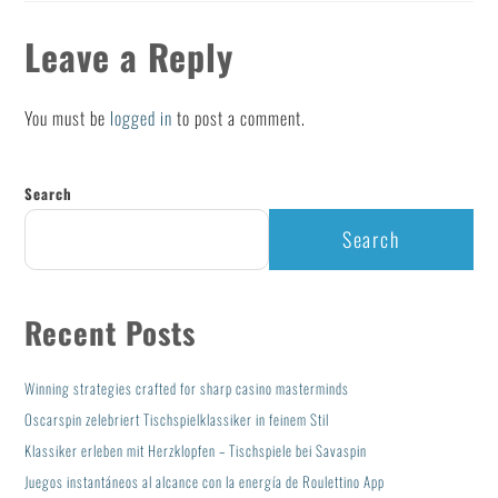
Leave a Reply
You must be
logged in
to post a comment.
Search
Search
Recent Posts
Winning strategies crafted for sharp casino masterminds
Oscarspin zelebriert Tischspielklassiker in feinem Stil
Klassiker erleben mit Herzklopfen – Tischspiele bei Savaspin
Juegos instantáneos al alcance con la energía de Roulettino App