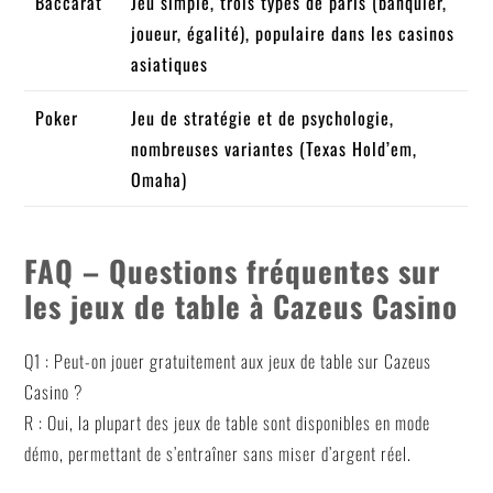
Baccarat
Jeu simple, trois types de paris (banquier,
joueur, égalité), populaire dans les casinos
asiatiques
Poker
Jeu de stratégie et de psychologie,
nombreuses variantes (Texas Hold’em,
Omaha)
FAQ – Questions fréquentes sur
les jeux de table à Cazeus Casino
Q1 : Peut-on jouer gratuitement aux jeux de table sur Cazeus
Casino ?
R : Oui, la plupart des jeux de table sont disponibles en mode
démo, permettant de s’entraîner sans miser d’argent réel.