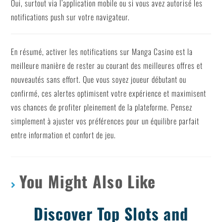
Oui, surtout via l’application mobile ou si vous avez autorisé les
notifications push sur votre navigateur.
En résumé, activer les notifications sur Manga Casino est la
meilleure manière de rester au courant des meilleures offres et
nouveautés sans effort. Que vous soyez joueur débutant ou
confirmé, ces alertes optimisent votre expérience et maximisent
vos chances de profiter pleinement de la plateforme. Pensez
simplement à ajuster vos préférences pour un équilibre parfait
entre information et confort de jeu.
You Might Also Like
Discover Top Slots and