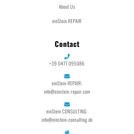
About Us
einStein REPAIR
Contact
+39 0471 095086
einStein REPAIR:
info@einstein-repair.com
einStein CONSULTING:
info@einstein-consulting.de