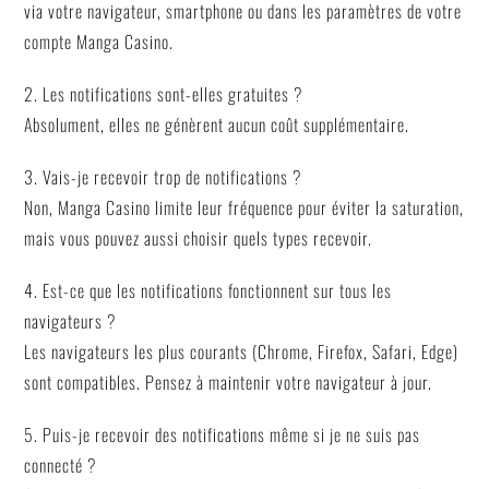
via votre navigateur, smartphone ou dans les paramètres de votre
compte Manga Casino.
2. Les notifications sont-elles gratuites ?
Absolument, elles ne génèrent aucun coût supplémentaire.
3. Vais-je recevoir trop de notifications ?
Non, Manga Casino limite leur fréquence pour éviter la saturation,
mais vous pouvez aussi choisir quels types recevoir.
4. Est-ce que les notifications fonctionnent sur tous les
navigateurs ?
Les navigateurs les plus courants (Chrome, Firefox, Safari, Edge)
sont compatibles. Pensez à maintenir votre navigateur à jour.
5. Puis-je recevoir des notifications même si je ne suis pas
connecté ?