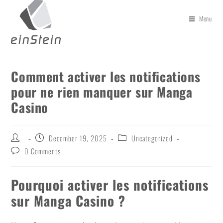
Menu
Comment activer les notifications
pour ne rien manquer sur Manga
Casino
December 19, 2025
Uncategorized
0 Comments
Pourquoi activer les notifications
sur Manga Casino ?