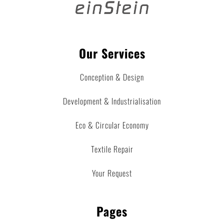
Our Services
Conception & Design
Development & Industrialisation
Eco & Circular Economy
Textile Repair
Your Request
Pages