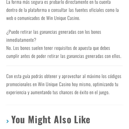
La forma más segura es probarlo directamente en tu cuenta
dentro de la plataforma o consultar las fuentes oficiales como la
web o comunicados de Win Unique Casino.
¿Puedo retirar las ganancias generadas con los bonos
inmediatamente?
No. Los bonos suelen tener requisitos de apuesta que debes
cumplir antes de poder retirar las ganancias generadas con ellos.
Con esta guía podrás obtener y aprovechar al máximo los códigos
promocionales en Win Unique Casino hoy mismo, optimizando tu
experiencia y aumentando tus chances de éxito en el juego.
You Might Also Like