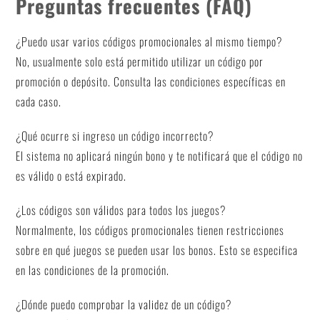
Preguntas frecuentes (FAQ)
¿Puedo usar varios códigos promocionales al mismo tiempo?
No, usualmente solo está permitido utilizar un código por
promoción o depósito. Consulta las condiciones específicas en
cada caso.
¿Qué ocurre si ingreso un código incorrecto?
El sistema no aplicará ningún bono y te notificará que el código no
es válido o está expirado.
¿Los códigos son válidos para todos los juegos?
Normalmente, los códigos promocionales tienen restricciones
sobre en qué juegos se pueden usar los bonos. Esto se especifica
en las condiciones de la promoción.
¿Dónde puedo comprobar la validez de un código?