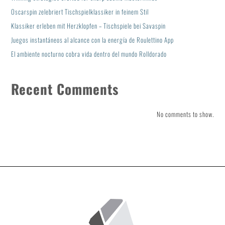
Oscarspin zelebriert Tischspielklassiker in feinem Stil
Klassiker erleben mit Herzklopfen – Tischspiele bei Savaspin
Juegos instantáneos al alcance con la energía de Roulettino App
El ambiente nocturno cobra vida dentro del mundo Rolldorado
Recent Comments
No comments to show.