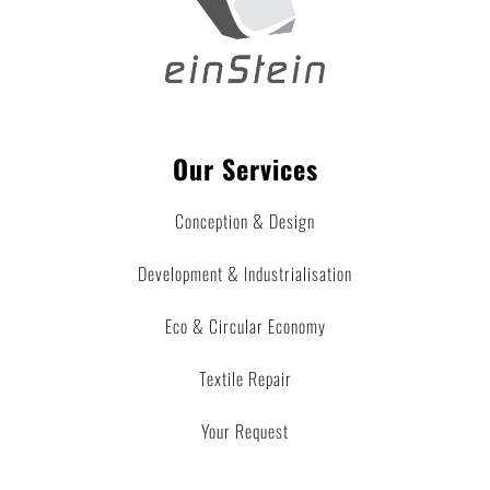
Our Services
Conception & Design
Development & Industrialisation
Eco & Circular Economy
Textile Repair
Your Request