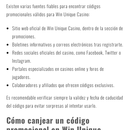
Existen varias fuentes fiables para encontrar códigos
promocionales válidos para Win Unique Casino:
Sitio web oficial de Win Unique Casino, dentro de la sección de
promociones.
Boletines informativos y correos electrónicos tras registrarte.
Redes sociales oficiales del casino, como Facebook, Twitter o
Instagram.
Portales especializados en casinos online y foros de
jugadores.
Colaboradores y afiliados que ofrecen códigos exclusivos.
Es recomendable verificar siempre la validez y fecha de caducidad
del código para evitar sorpresas al intentar usarlo.
Cómo canjear un código
promocional en Win Unique