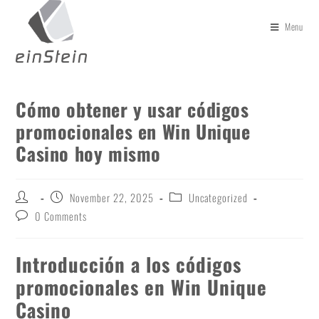
Menu
Cómo obtener y usar códigos
promocionales en Win Unique
Casino hoy mismo
November 22, 2025
Uncategorized
0 Comments
Introducción a los códigos
promocionales en Win Unique
Casino