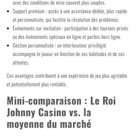
avec des conditions de mise souvent plus souples.
Support premium : accès à une assistance dédiée, plus rapide
et personnalisée, qui facilite la résolution des problèmes.
Événements sur invitation : participation à des tournois privés
ou des événements spéciaux en ligne et parfois hors ligne.
Gestion personnalisée : un interlocuteur privilégié
accompagne le joueur en fonction de ses habitudes et de ses
attentes.
Ces avantages contribuent à une expérience de jeu plus agréable
et potentiellement plus rentable.
Mini-comparaison : Le Roi
Johnny Casino vs. la
moyenne du marché