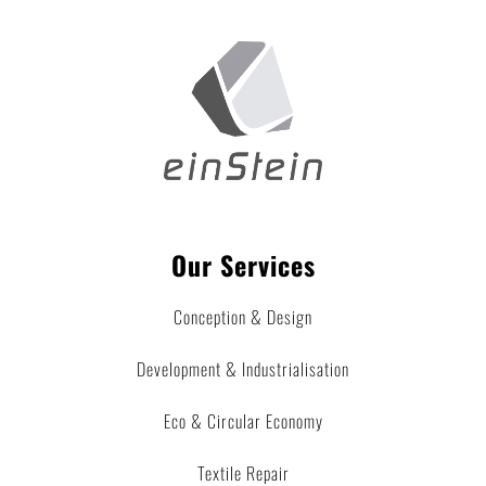
Our Services
Conception & Design
Development & Industrialisation
Eco & Circular Economy
Textile Repair