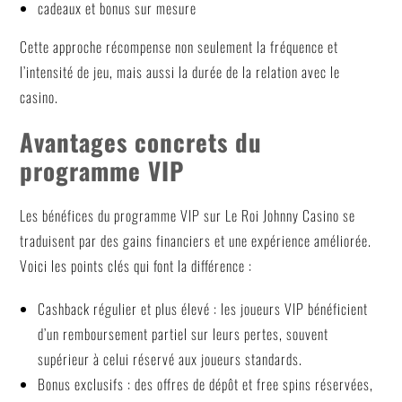
cadeaux et bonus sur mesure
Cette approche récompense non seulement la fréquence et
l’intensité de jeu, mais aussi la durée de la relation avec le
casino.
Avantages concrets du
programme VIP
Les bénéfices du programme VIP sur Le Roi Johnny Casino se
traduisent par des gains financiers et une expérience améliorée.
Voici les points clés qui font la différence :
Cashback régulier et plus élevé : les joueurs VIP bénéficient
d’un remboursement partiel sur leurs pertes, souvent
supérieur à celui réservé aux joueurs standards.
Bonus exclusifs : des offres de dépôt et free spins réservées,