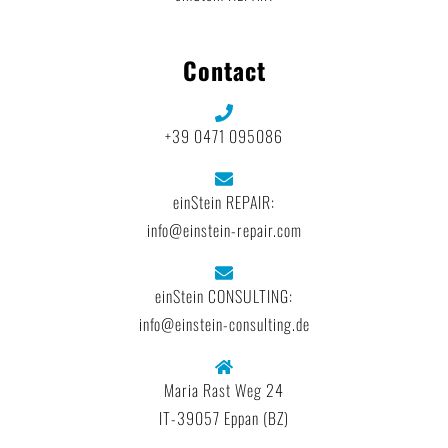
Contact
+39 0471 095086
einStein REPAIR:
info@einstein-repair.com
einStein CONSULTING:
info@einstein-consulting.de
Maria Rast Weg 24
IT-39057 Eppan (BZ)