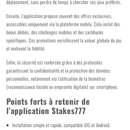
déplacement, sans perdre de temps à chercher ses jeux préférés.
Ensuite, l’application propose souvent des offres exclusives,
accessibles uniquement via la plateforme mobile. Cela inclut des
bonus dédiés, des challenges mobiles et des cashbacks
spécifiques. Ces promotions enrichissent la valeur globale du jeu
et motivent la fidélité.
Enfin, la sécurité est renforcée grâce à des protocoles
garantissant la confidentialité et la protection des données
personnelles, notamment via l’utilisation de la biométrie
(reconnaissance faciale ou empreinte digitale) sur smartphone.
Points forts à retenir de
l’application Stakes777
Installation simple et rapide, compatible iOS et Android.