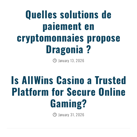
Quelles solutions de
paiement en
cryptomonnaies propose
Dragonia ?
January 13, 2026
Is AllWins Casino a Trusted
Platform for Secure Online
Gaming?
January 31, 2026