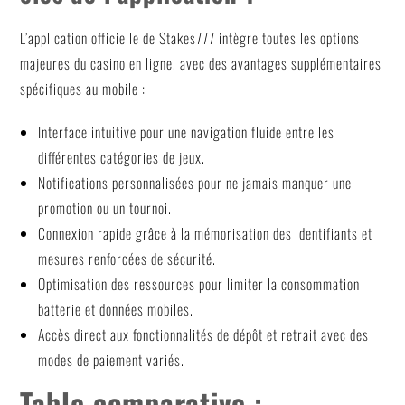
L’application officielle de Stakes777 intègre toutes les options
majeures du casino en ligne, avec des avantages supplémentaires
spécifiques au mobile :
Interface intuitive pour une navigation fluide entre les
différentes catégories de jeux.
Notifications personnalisées pour ne jamais manquer une
promotion ou un tournoi.
Connexion rapide grâce à la mémorisation des identifiants et
mesures renforcées de sécurité.
Optimisation des ressources pour limiter la consommation
batterie et données mobiles.
Accès direct aux fonctionnalités de dépôt et retrait avec des
modes de paiement variés.
Table comparative :