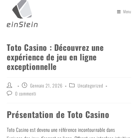
Menu
Toto Casino : Découvrez une
expérience de jeu en ligne
exceptionnelle
Gennaio 21, 2026
Uncategorized
0 commenti
Présentation de Toto Casino
Toto Casino est devenu une référence incontournable dans