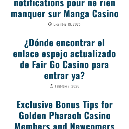
notifications pour ne rien
manquer sur Manga Casino
Dicembre 19, 2025
¿Dónde encontrar el
enlace espejo actualizado
de Fair Go Casino para
entrar ya?
Febbraio 7, 2026
Exclusive Bonus Tips for
Golden Pharaoh Casino
Members and Newcomers