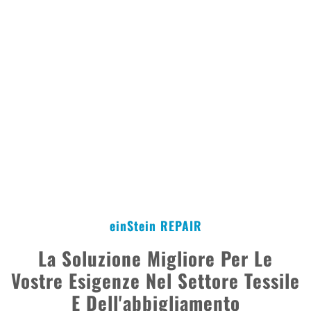
Inoltre, con einStein REPAIR offriamo soluzioni
alternative per quanto riguarda il pensiero del
consumatore, al fine di sensibilizzare il comportamento
di consumo di noi utenti finali e di influenzarlo in modo
più ecologicamente sostenibile.
einStein REPAIR
La Soluzione Migliore Per Le
Vostre Esigenze Nel Settore Tessile
E Dell'abbigliamento