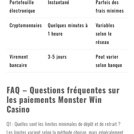
Portefeuille
Instantané
Parfois des
électronique
frais minimes
Cryptomonnaies
Quelques minutes à
Variables
1 heure
selon le
réseau
Virement
3-5 jours
Peut varier
bancaire
selon banque
FAQ – Questions fréquentes sur
les paiements Monster Win
Casino
Q1 : Quelles sont les limites minimales de dépôt et de retrait ?
Les limites varient selon la méthode choisie, mais généralement