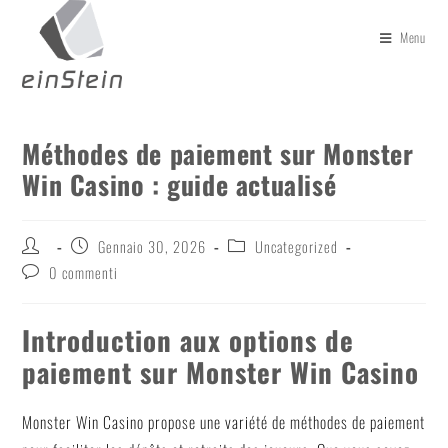
Menu
Méthodes de paiement sur Monster
Win Casino : guide actualisé
Gennaio 30, 2026
Uncategorized
0 commenti
Introduction aux options de
paiement sur Monster Win Casino
Monster Win Casino propose une variété de méthodes de paiement