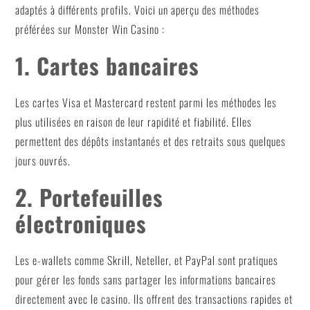
adaptés à différents profils. Voici un aperçu des méthodes
préférées sur Monster Win Casino :
1. Cartes bancaires
Les cartes Visa et Mastercard restent parmi les méthodes les
plus utilisées en raison de leur rapidité et fiabilité. Elles
permettent des dépôts instantanés et des retraits sous quelques
jours ouvrés.
2. Portefeuilles
électroniques
Les e-wallets comme Skrill, Neteller, et PayPal sont pratiques
pour gérer les fonds sans partager les informations bancaires
directement avec le casino. Ils offrent des transactions rapides et