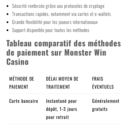
Sécurité renforcée grâce aux protocoles de cryptage
Transactions rapides, notamment via cartes et e-wallets
Grande flexibilité pour les joueurs internationaux
Support disponible pour toutes les méthodes
Tableau comparatif des méthodes
de paiement sur Monster Win
Casino
MÉTHODE DE
DÉLAI MOYEN DE
FRAIS
PAIEMENT
TRAITEMENT
ÉVENTUELS
Carte bancaire
Instantané pour
Généralement
dépôt, 1-3 jours
gratuits
pour retrait