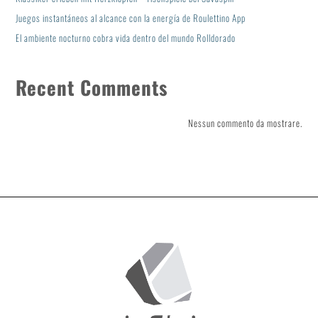
Juegos instantáneos al alcance con la energía de Roulettino App
El ambiente nocturno cobra vida dentro del mundo Rolldorado
Recent Comments
Nessun commento da mostrare.