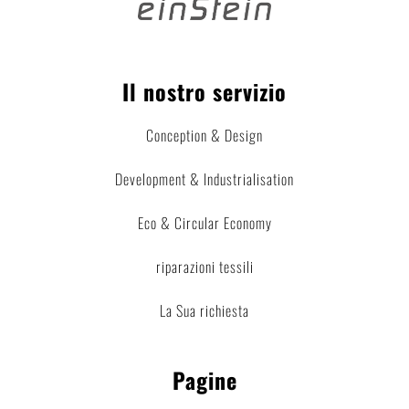
Il nostro servizio
Conception & Design
Development & Industrialisation
Eco & Circular Economy
riparazioni tessili
La Sua richiesta
Pagine