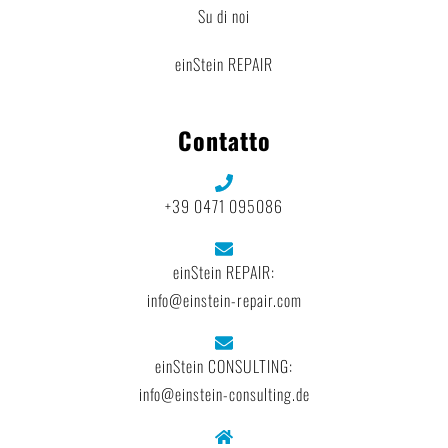
Su di noi
einStein REPAIR
Contatto
+39 0471 095086
einStein REPAIR:
info@einstein-repair.com
einStein CONSULTING:
info@einstein-consulting.de