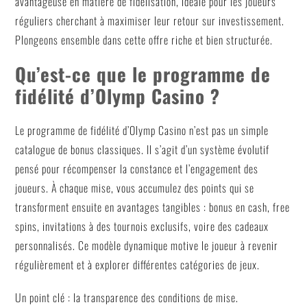
avantageuse en matière de fidélisation, idéale pour les joueurs
réguliers cherchant à maximiser leur retour sur investissement.
Plongeons ensemble dans cette offre riche et bien structurée.
Qu’est-ce que le programme de
fidélité d’Olymp Casino ?
Le programme de fidélité d’Olymp Casino n’est pas un simple
catalogue de bonus classiques. Il s’agit d’un système évolutif
pensé pour récompenser la constance et l’engagement des
joueurs. À chaque mise, vous accumulez des points qui se
transforment ensuite en avantages tangibles : bonus en cash, free
spins, invitations à des tournois exclusifs, voire des cadeaux
personnalisés. Ce modèle dynamique motive le joueur à revenir
régulièrement et à explorer différentes catégories de jeux.
Un point clé : la transparence des conditions de mise.