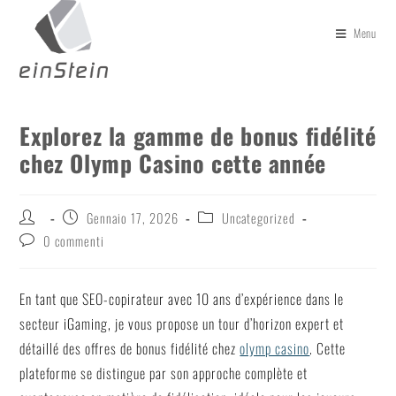
Menu
Explorez la gamme de bonus fidélité
chez Olymp Casino cette année
Gennaio 17, 2026
Uncategorized
0 commenti
En tant que SEO-copirateur avec 10 ans d’expérience dans le
secteur iGaming, je vous propose un tour d’horizon expert et
détaillé des offres de bonus fidélité chez
olymp casino
. Cette
plateforme se distingue par son approche complète et