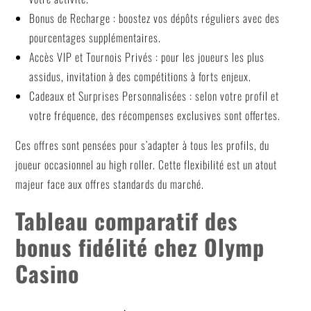
Bonus de Recharge : boostez vos dépôts réguliers avec des
pourcentages supplémentaires.
Accès VIP et Tournois Privés : pour les joueurs les plus
assidus, invitation à des compétitions à forts enjeux.
Cadeaux et Surprises Personnalisées : selon votre profil et
votre fréquence, des récompenses exclusives sont offertes.
Ces offres sont pensées pour s’adapter à tous les profils, du
joueur occasionnel au high roller. Cette flexibilité est un atout
majeur face aux offres standards du marché.
Tableau comparatif des
bonus fidélité chez Olymp
Casino