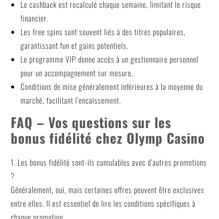
Le cashback est recalculé chaque semaine, limitant le risque
financier.
Les free spins sont souvent liés à des titres populaires,
garantissant fun et gains potentiels.
Le programme VIP donne accès à un gestionnaire personnel
pour un accompagnement sur mesure.
Conditions de mise généralement inférieures à la moyenne du
marché, facilitant l’encaissement.
FAQ – Vos questions sur les
bonus fidélité chez Olymp Casino
1. Les bonus fidélité sont-ils cumulables avec d’autres promotions
?
Généralement, oui, mais certaines offres peuvent être exclusives
entre elles. Il est essentiel de lire les conditions spécifiques à
chaque promotion.