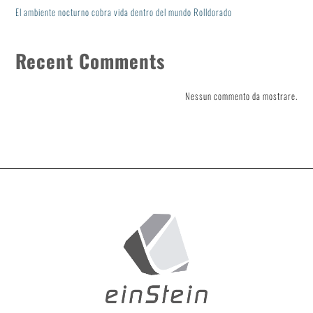
El ambiente nocturno cobra vida dentro del mundo Rolldorado
Recent Comments
Nessun commento da mostrare.