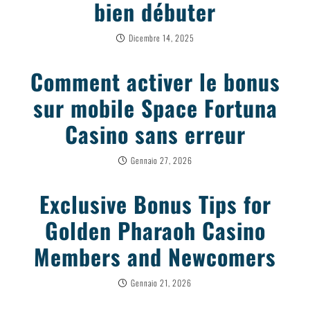
bien débuter
Dicembre 14, 2025
Comment activer le bonus
sur mobile Space Fortuna
Casino sans erreur
Gennaio 27, 2026
Exclusive Bonus Tips for
Golden Pharaoh Casino
Members and Newcomers
Gennaio 21, 2026