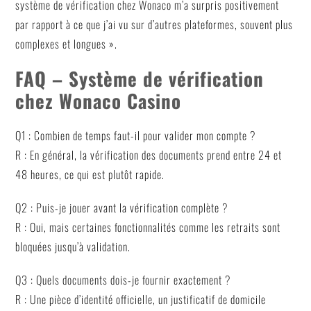
système de vérification chez Wonaco m’a surpris positivement
par rapport à ce que j’ai vu sur d’autres plateformes, souvent plus
complexes et longues ».
FAQ – Système de vérification
chez Wonaco Casino
Q1 : Combien de temps faut-il pour valider mon compte ?
R : En général, la vérification des documents prend entre 24 et
48 heures, ce qui est plutôt rapide.
Q2 : Puis-je jouer avant la vérification complète ?
R : Oui, mais certaines fonctionnalités comme les retraits sont
bloquées jusqu’à validation.
Q3 : Quels documents dois-je fournir exactement ?
R : Une pièce d’identité officielle, un justificatif de domicile