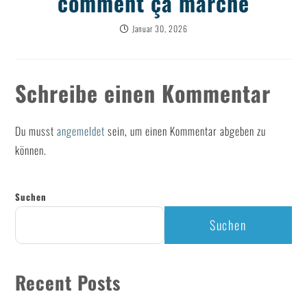
comment ça marche
Januar 30, 2026
Schreibe einen Kommentar
Du musst
angemeldet
sein, um einen Kommentar abgeben zu
können.
Suchen
Suchen
Recent Posts