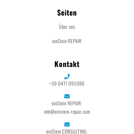
Seiten
Über uns
einStein REPAIR
Kontakt
+39 0471 095086
einStein REPAIR:
info@einstein-repair.com
einStein CONSULTING: