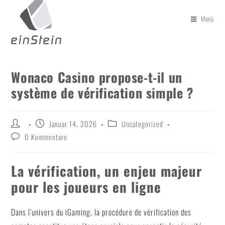
Menü
Wonaco Casino propose-t-il un
système de vérification simple ?
Januar 14, 2026
Uncategorized
0 Kommentare
La vérification, un enjeu majeur
pour les joueurs en ligne
Dans l’univers du iGaming, la procédure de vérification des