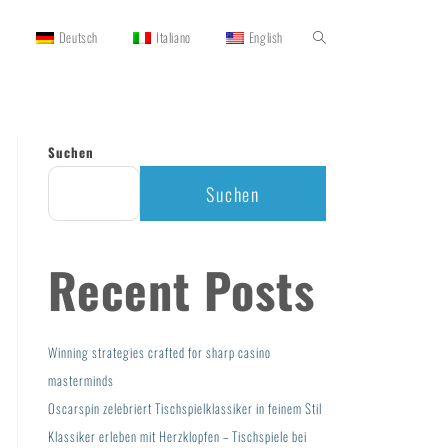
s
Deutsch
Italiano
English
Suchen
Suchen
Recent Posts
Winning strategies crafted for sharp casino
masterminds
Oscarspin zelebriert Tischspielklassiker in feinem Stil
Klassiker erleben mit Herzklopfen – Tischspiele bei