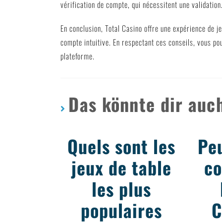
vérification de compte, qui nécessitent une validation
En conclusion, Total Casino offre une expérience de je
compte intuitive. En respectant ces conseils, vous pour
plateforme.
Das könnte dir auc
Quels sont les
Peu
jeux de table
co
les plus
populaires
C