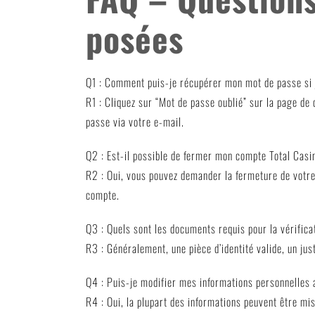
posées
Q1 : Comment puis-je récupérer mon mot de passe si j
R1 : Cliquez sur “Mot de passe oublié” sur la page de 
passe via votre e-mail.
Q2 : Est-il possible de fermer mon compte Total Casi
R2 : Oui, vous pouvez demander la fermeture de votre
compte.
Q3 : Quels sont les documents requis pour la vérific
R3 : Généralement, une pièce d’identité valide, un jus
Q4 : Puis-je modifier mes informations personnelles a
R4 : Oui, la plupart des informations peuvent être mis