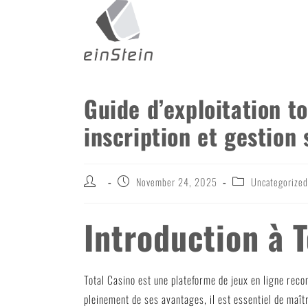
Guide d’exploitation t
inscription et gestion
November 24, 2025
Uncategorized
Introduction à T
Total Casino est une plateforme de jeux en ligne recon
pleinement de ses avantages, il est essentiel de maîtr