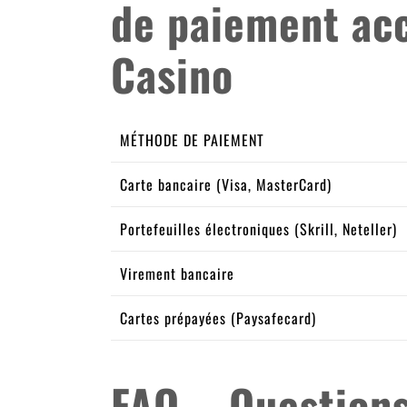
de paiement acc
Casino
MÉTHODE DE PAIEMENT
Carte bancaire (Visa, MasterCard)
Portefeuilles électroniques (Skrill, Neteller)
Virement bancaire
Cartes prépayées (Paysafecard)
FAQ – Question