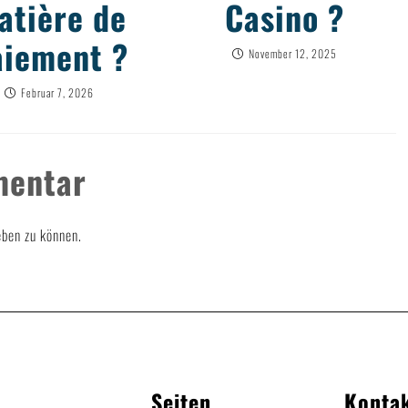
atière de
Casino ?
aiement ?
November 12, 2025
Februar 7, 2026
mentar
ben zu können.
Seiten
Konta