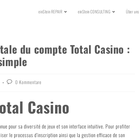
einStein REPAIR
einStein CONSULTING
Über un
otale du compte Total Casino :
 simple
0 Kommentare
otal Casino
nue pour sa diversité de jeux et son interface intuitive. Pour profiter
iser le processus d’inscription ainsi que la gestion efficace de son