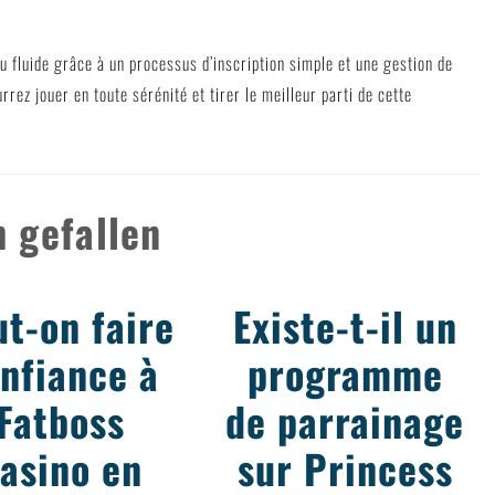
.
u fluide grâce à un processus d’inscription simple et une gestion de
rez jouer en toute sérénité et tirer le meilleur parti de cette
h gefallen
t-on faire
Existe-t-il un
nfiance à
programme
Fatboss
de parrainage
asino en
sur Princess