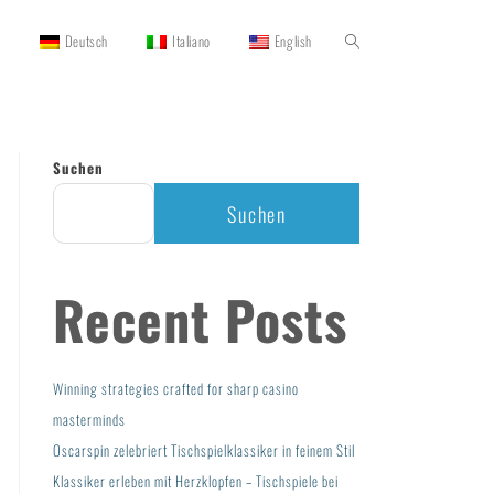
s
Deutsch
Italiano
English
Suchen
Suchen
Recent Posts
Winning strategies crafted for sharp casino
masterminds
Oscarspin zelebriert Tischspielklassiker in feinem Stil
Klassiker erleben mit Herzklopfen – Tischspiele bei