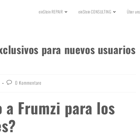
einStein REPAIR
einStein CONSULTING
Über un
xclusivos para nuevos usuarios
0 Kommentare
 a Frumzi para los
es?