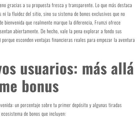
eno gracias a su propuesta fresca y transparente. Lo que más destaca
 ni la fluidez del sitio, sino su sistema de bonos exclusivos que no
de bienvenida que realmente marque la diferencia, Frumzi ofrece
sentan abiertamente. De hecho, vale la pena explorar a fondo sus
) porque esconden ventajas financieras reales para empezar la aventura
os usuarios: más allá
ome bonus
venida: un porcentaje sobre tu primer depósito y algunas tiradas
a ecosistema de bonos que incluyen: