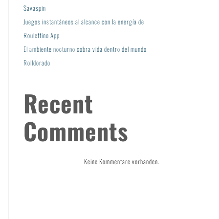
Savaspin
Juegos instantáneos al alcance con la energía de
Roulettino App
El ambiente nocturno cobra vida dentro del mundo
Rolldorado
Recent
Comments
Keine Kommentare vorhanden.