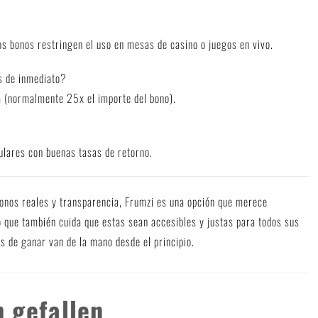
os bonos restringen el uso en mesas de casino o juegos en vivo.
s de inmediato?
a (normalmente 25x el importe del bono).
pulares con buenas tasas de retorno.
bonos reales y transparencia, Frumzi es una opción que merece
 que también cuida que estas sean accesibles y justas para todos sus
es de ganar van de la mano desde el principio.
h gefallen