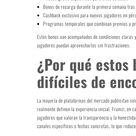
Bonos de recarga durante la primera semana tras 
Cashback exclusivo para nuevos jugadores en pérd
Programas temporales que combinan premios y p
Estos bonos van acompañados de condiciones claras y
jugadores puedan aprovecharlos sin frustraciones.
¿Por qué estos 
difíciles de enc
La mayoría de plataformas del mercado publicitan sol
realmente definen la experiencia inicial. Frumzi, en c
jugadores que valoran la transparencia y la honesti
canales específicos o fechas concretas, lo que reduce 