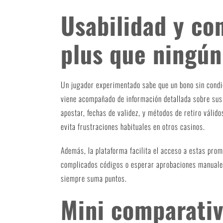
Usabilidad y co
plus que ningún
Un jugador experimentado sabe que un bono sin condic
viene acompañado de información detallada sobre sus
apostar, fechas de validez, y métodos de retiro válid
evita frustraciones habituales en otros casinos.
Además, la plataforma facilita el acceso a estas prom
complicados códigos o esperar aprobaciones manuales.
siempre suma puntos.
Mini comparativ