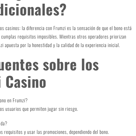
dicionales?
os casinos: la diferencia con Frumzi es la sensación de que el bono está
e cumplas requisitos imposibles. Mientras otros operadores priorizan
 apuesta por la honestidad y la calidad de la experiencia inicial.
uentes sobre los
i Casino
bono en Frumzi?
os usuarios que permiten jugar sin riesgo.
ida?
os requisitos y usar las promociones, dependiendo del bono.