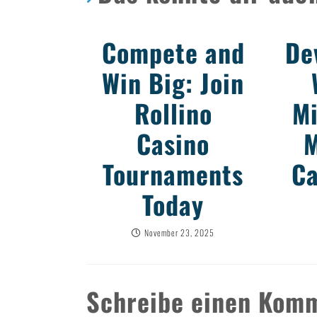
Compete and
De
Win Big: Join
Rollino
Mi
Casino
Tournaments
Ca
Today
November 23, 2025
Schreibe einen Kom