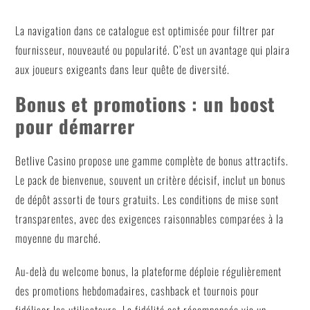
La navigation dans ce catalogue est optimisée pour filtrer par
fournisseur, nouveauté ou popularité. C’est un avantage qui plaira
aux joueurs exigeants dans leur quête de diversité.
Bonus et promotions : un boost
pour démarrer
Betlive Casino propose une gamme complète de bonus attractifs.
Le pack de bienvenue, souvent un critère décisif, inclut un bonus
de dépôt assorti de tours gratuits. Les conditions de mise sont
transparentes, avec des exigences raisonnables comparées à la
moyenne du marché.
Au-delà du welcome bonus, la plateforme déploie régulièrement
des promotions hebdomadaires, cashback et tournois pour
fidéliser les utilisateurs. La fidélité est récompensée via un