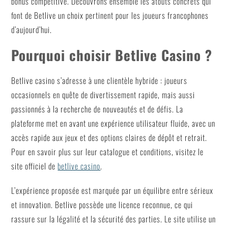
bonus compétitive. Découvrons ensemble les atouts concrets qui
font de Betlive un choix pertinent pour les joueurs francophones
d’aujourd’hui.
Pourquoi choisir Betlive Casino ?
Betlive casino s’adresse à une clientèle hybride : joueurs
occasionnels en quête de divertissement rapide, mais aussi
passionnés à la recherche de nouveautés et de défis. La
plateforme met en avant une expérience utilisateur fluide, avec un
accès rapide aux jeux et des options claires de dépôt et retrait.
Pour en savoir plus sur leur catalogue et conditions, visitez le
site officiel de
betlive casino
.
L’expérience proposée est marquée par un équilibre entre sérieux
et innovation. Betlive possède une licence reconnue, ce qui
rassure sur la légalité et la sécurité des parties. Le site utilise un