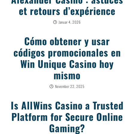
et retours d’expérience
Januar 4, 2026
Cómo obtener y usar
códigos promocionales en
Win Unique Casino hoy
mismo
November 22, 2025
Is AllWins Casino a Trusted
Platform for Secure Online
Gaming?