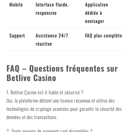
Mobile
Interface fluide,
Application
responsive
dédiée à
envisager
Support
Assistance 24/7
FAQ plus complète
réactive
FAQ – Questions fréquentes sur
Betlive Casino
1. Betlive Casino est-il fiable et sécurisé ?
Oui, la plateforme détient une licence reconnue et utilise des
technologies de cryptage avancées pour garantir la sécurité des
données et des transactions.
2. Quels moyens de paiement sont disponibles ?