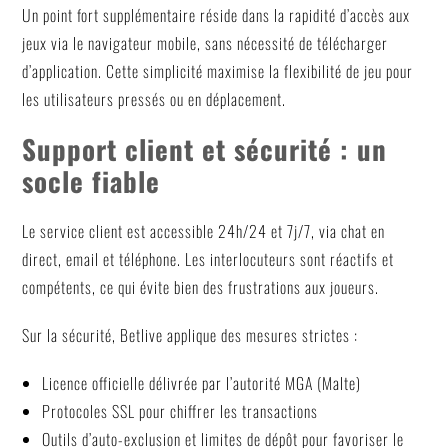
Un point fort supplémentaire réside dans la rapidité d’accès aux
jeux via le navigateur mobile, sans nécessité de télécharger
d’application. Cette simplicité maximise la flexibilité de jeu pour
les utilisateurs pressés ou en déplacement.
Support client et sécurité : un
socle fiable
Le service client est accessible 24h/24 et 7j/7, via chat en
direct, email et téléphone. Les interlocuteurs sont réactifs et
compétents, ce qui évite bien des frustrations aux joueurs.
Sur la sécurité, Betlive applique des mesures strictes :
Licence officielle délivrée par l’autorité MGA (Malte)
Protocoles SSL pour chiffrer les transactions
Outils d’auto-exclusion et limites de dépôt pour favoriser le