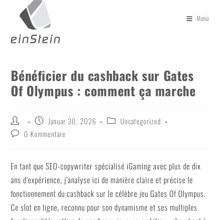
Menü
Bénéficier du cashback sur Gates
Of Olympus : comment ça marche
Januar 30, 2026
Uncategorized
0 Kommentare
En tant que SEO-copywriter spécialisé iGaming avec plus de dix
ans d’expérience, j’analyse ici de manière claire et précise le
fonctionnement du cashback sur le célèbre jeu Gates Of Olympus.
Ce slot en ligne, reconnu pour son dynamisme et ses multiples