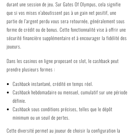
durant une session de jeu. Sur Gates Of Olympus, cela signifie
que si vos mises n’aboutissent pas à un gain net positif, une
partie de l’argent perdu vous sera retournée, généralement sous
forme de crédit ou de bonus. Cette fonctionnalité vise à offrir une
sécurité financière supplémentaire et à encourager la fidélité des
joueurs.
Dans les casinos en ligne proposant ce slot, le cashback peut
prendre plusieurs formes :
Cashback instantané, crédité en temps réel.
Cashback hebdomadaire ou mensuel, cumulatif sur une période
définie.
Cashback sous conditions précises, telles que le dépôt
minimum ou un seuil de pertes.
Cette diversité permet au joueur de choisir la configuration la