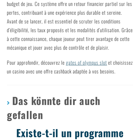
budget de jeu. Ce système offre un retour financier partiel sur les
pertes, contribuant à une expérience plus durable et sereine.
Avant de se lancer, il est essentiel de scruter les conditions
d’éligibilité, les taux proposés et les modalités d’utilisation. Grâce
à cette connaissance, chaque joueur peut tirer avantage de cette
mécanique et jouer avec plus de contrôle et de plaisir.
Pour approfondir, découvrez le
gates of olympus slot
et choisissez
un casino avec une offre cashback adaptée à vos besoins.
Das könnte dir auch
gefallen
Existe-t-il un programme