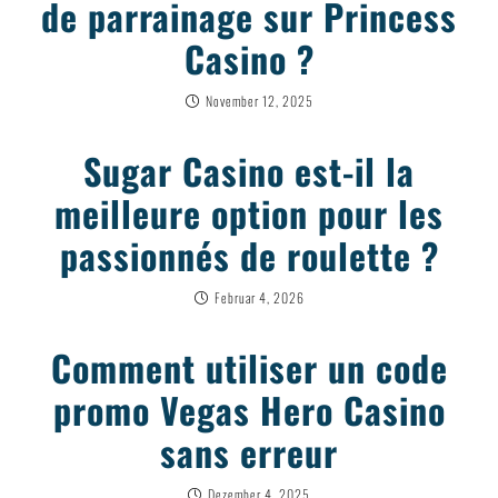
de parrainage sur Princess
Casino ?
November 12, 2025
Sugar Casino est-il la
meilleure option pour les
passionnés de roulette ?
Februar 4, 2026
Comment utiliser un code
promo Vegas Hero Casino
sans erreur
Dezember 4, 2025