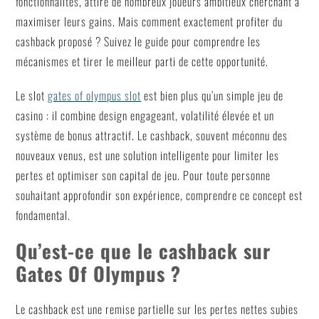
fonctionnalités, attire de nombreux joueurs ambitieux cherchant à
maximiser leurs gains. Mais comment exactement profiter du
cashback proposé ? Suivez le guide pour comprendre les
mécanismes et tirer le meilleur parti de cette opportunité.
Le slot
gates of olympus slot
est bien plus qu’un simple jeu de
casino : il combine design engageant, volatilité élevée et un
système de bonus attractif. Le cashback, souvent méconnu des
nouveaux venus, est une solution intelligente pour limiter les
pertes et optimiser son capital de jeu. Pour toute personne
souhaitant approfondir son expérience, comprendre ce concept est
fondamental.
Qu’est-ce que le cashback sur
Gates Of Olympus ?
Le cashback est une remise partielle sur les pertes nettes subies