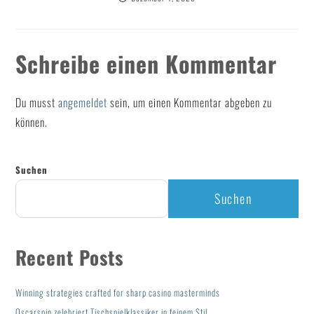
Schreibe einen Kommentar
Du musst
angemeldet
sein, um einen Kommentar abgeben zu
können.
Suchen
Suchen
Recent Posts
Winning strategies crafted for sharp casino masterminds
Oscarspin zelebriert Tischspielklassiker in feinem Stil