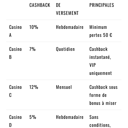
CASHBACK
DE
PRINCIPALES
VERSEMENT
Casino
10%
Hebdomadaire
Minimum
A
pertes 50 €
Casino
7%
Quotidien
Cashback
B
instantané,
VIP
uniquement
Casino
12%
Mensuel
Cashback sous
C
forme de
bonus à miser
Casino
5%
Hebdomadaire
Sans
D
conditions,