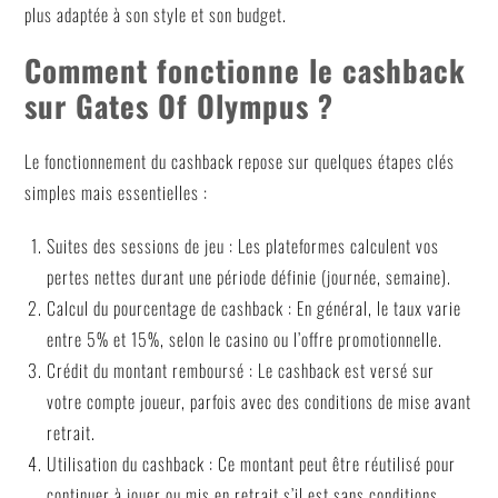
plus adaptée à son style et son budget.
Comment fonctionne le cashback
sur Gates Of Olympus ?
Le fonctionnement du cashback repose sur quelques étapes clés
simples mais essentielles :
Suites des sessions de jeu : Les plateformes calculent vos
pertes nettes durant une période définie (journée, semaine).
Calcul du pourcentage de cashback : En général, le taux varie
entre 5% et 15%, selon le casino ou l’offre promotionnelle.
Crédit du montant remboursé : Le cashback est versé sur
votre compte joueur, parfois avec des conditions de mise avant
retrait.
Utilisation du cashback : Ce montant peut être réutilisé pour
continuer à jouer ou mis en retrait s’il est sans conditions.